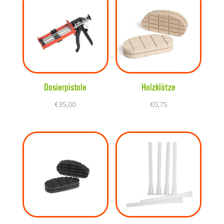
Dosierpistole
Holzklötze
€
35,00
€
0,75