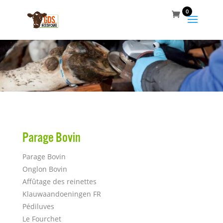
0
Parage Bovin
Parage Bovin
Onglon Bovin
Affûtage des reinettes
Klauwaandoeningen FR
Pédiluves
Le Fourchet