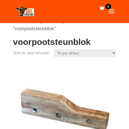
0
Accueil
/
Magasin en ligne
/ Produits identifiés
“voorpootsteunblok”
voorpootsteunblok
Voici le seul résultat