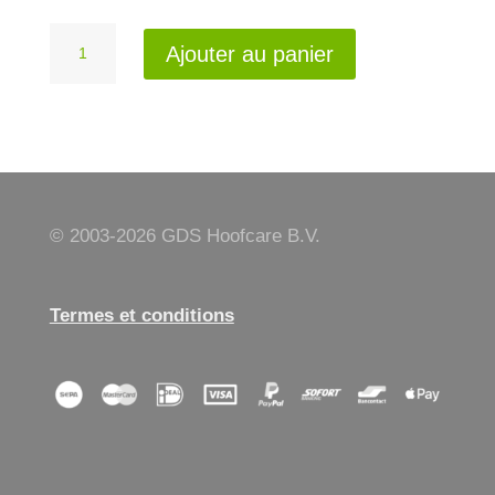
quantité
Ajouter au panier
de
Aesculap
VC
305
gauche
© 2003-
2026 GDS Hoofcare B.V.
Termes et conditions