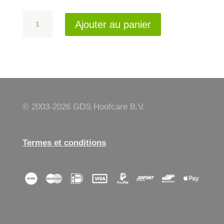
quantité
Ajouter au panier
de
Dick
Bison
renette
droite
© 2003-
2026 GDS Hoofcare B.V.
Termes et conditions