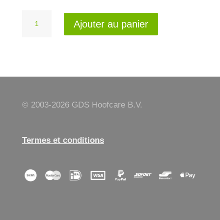
quantité
Ajouter au panier
de
la
sous-
ventrière
© 2003-
2026 GDS Hoofcare B.V.
Termes et conditions