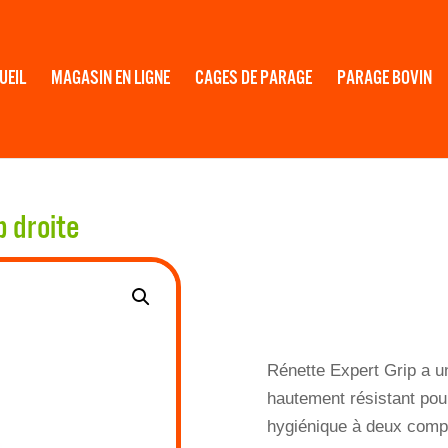
UEIL
MAGASIN EN LIGNE
CAGES DE PARAGE
PARAGE BOVIN
p droite
Rénette Expert Grip a un
hautement résistant pou
hygiénique à deux comp