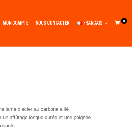
0
MON COMPTE
NOUS CONTACTER
FRANÇAIS
e lame d’acier au carbone allié
r un affûtage longue durée et une poignée
osants.