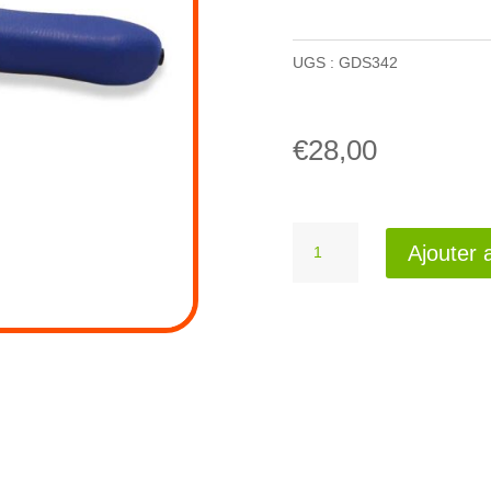
UGS :
GDS342
€
28,00
quantité
Ajouter 
de
Rénette
Expert
Grip
droite