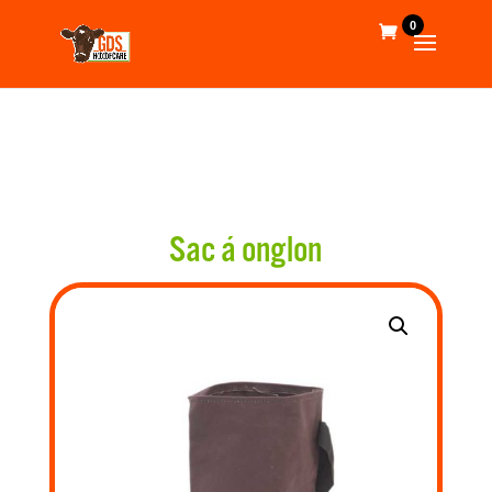
0
Sac á onglon