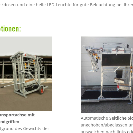
ckdosen und eine helle LED-Leuchte für gute Beleuchtung bei Ihrer
ptionen:
ansportachse mit
Automatische
Seitliche S
ndgriffen
angehoben/abgelassen un
fgrund des Gewichts der
ausweichen nach links ode