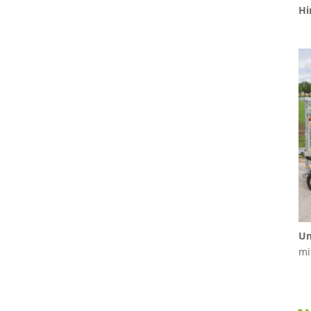
Hi
Um
mi