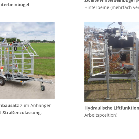
Zweite Hinterbeinbügel
(M
nterbeinbügel
Hinterbeine (mehrfach ver
bausatz
zum Anhänger
Hydraulische Liftfunktio
t
Straßenzulassung
.
Arbeitsposition)