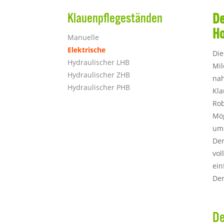
Klauenpflegeständen
De
Ho
Manuelle
Elektrische
Die
Hydraulischer LHB
Mil
Hydraulischer ZHB
nah
Hydraulischer PHB
Kla
Rob
Mög
um 
Der
vol
ein
Der
De