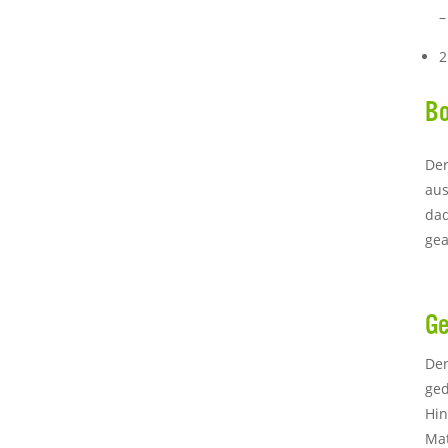
–
2
B
Der
aus
dad
gea
Ge
Der
ged
Hin
Mat