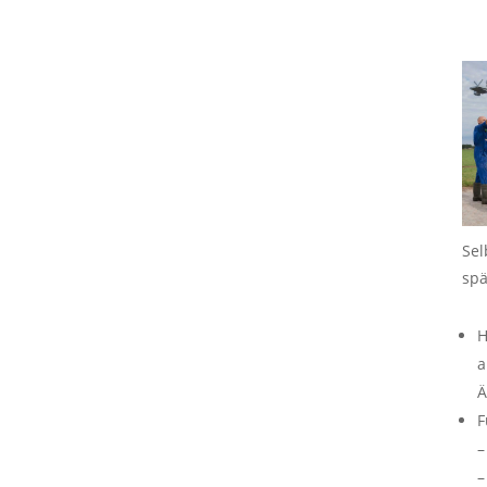
Sel
spä
H
a
Ä
F
–
–