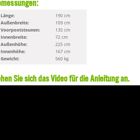
bmessungen:
Länge:
190 cm
Außenbreite:
109 cm
Voorpootsteunen:
135 cm
Innenbreite:
72 cm
Außenhöhe:
225 cm
Innenhöhe:
167 cm
Gewicht:
560 kg
hen Sie sich das Video für die Anleitung an.