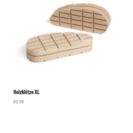
Holzklötze XL
€
0,95