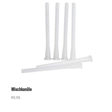
Mischkanüle
€
0,55