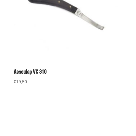
Aesculap VC 310
€
19,50