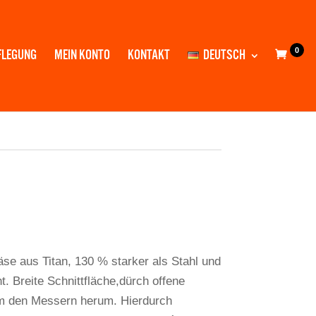
0
FLEGUNG
MEIN KONTO
KONTAKT
DEUTSCH
äse aus Titan, 130 % starker als Stahl und
t. Breite Schnittfläche,dürch offene
m den Messern herum. Hierdurch