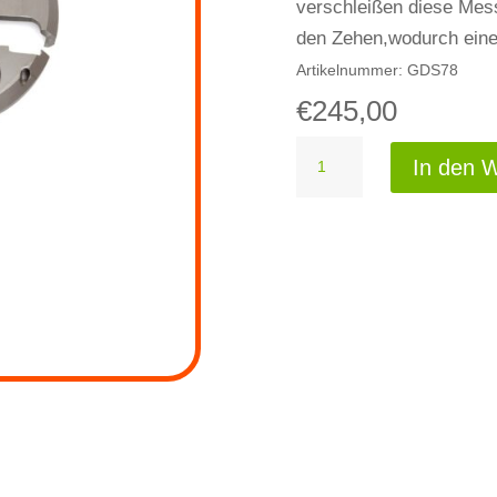
verschleißen diese Mess
den Zehen,wodurch eine 
Artikelnummer:
GDS78
€
245,00
Titanium
In den 
6
Messer
Fräse
Menge