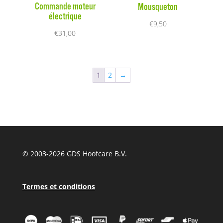
Commande moteur
Mousqueton
électrique
€
9,50
€
31,00
1
2
→
© 2003-
2026 GDS Hoofcare B.V.
Termes et conditions