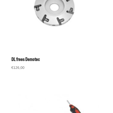
DL frees Demotec
€
126,00