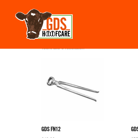
Home
/
Webshop
/
Gereedschap
/ Tangen
Tangen
Toont alle 6 resultaten
GDS FN12
GDS