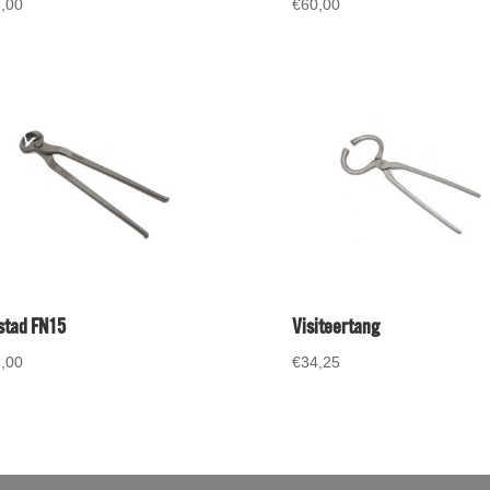
,00
€
60,00
tad FN15
Visiteertang
,00
€
34,25