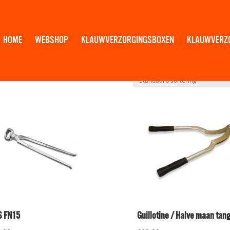
HOME
WEBSHOP
KLAUWVERZORGINGSBOXEN
KLAUWVERZ
 FN15
Guillotine / Halve maan tan