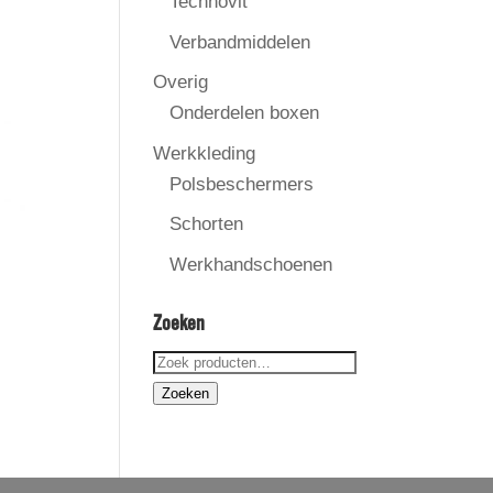
Technovit
Verbandmiddelen
Overig
Onderdelen boxen
Werkkleding
Polsbeschermers
Schorten
Werkhandschoenen
Zoeken
Zoeken
naar:
Zoeken