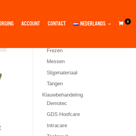
Productcategorieën
0
ORGING
ACCOUNT
CONTACT
NEDERLANDS
Alles
Gereedschap
Frezen
Messen
Slijpmateriaal
Tangen
Klauwbehandeling
Demotec
GDS Hoofcare
Intracare
g