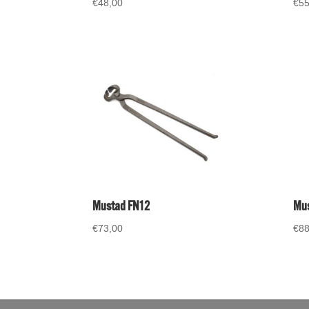
€
48,00
€
55
Mustad FN12
Mus
€
73,00
€
88